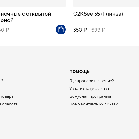
еночные с открытой
O2KSee 55 (1 линза)
зоной
50 ₽
350 ₽
699 ₽
ПОМОЩЬ
з?
Где проверить зрение?
Узнать статус заказа
 товара
Бонусная программа
а средств
Все о контактных линзах