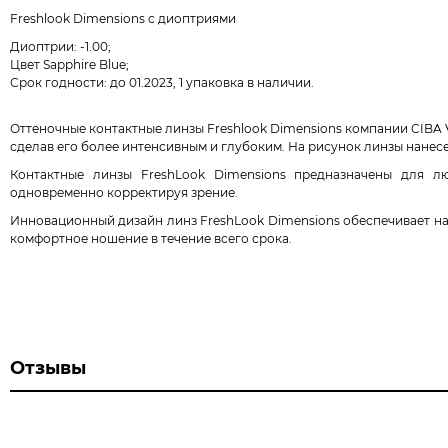
Freshlook Dimensions с диоптриями
Диоптрии: -1.00;
Цвет Sapphire Blue;
Срок годности: до 01.2023, 1 упаковка в наличии.
Оттеночные контактные линзы Freshlook Dimensions компании CIBA V
сделав его более интенсивным и глубоким. На рисунок линзы нанес
Контактные линзы FreshLook Dimensions предназначены для лю
одновременно корректируя зрение.
Инновационный дизайн линз FreshLook Dimensions обеспечивает н
комфортное ношение в течение всего срока.
Отзывы