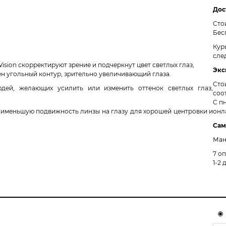
Дос
Сто
Бес
Кур
сле
ision скорректируют зрение и подчеркнут цвет светлых глаз,
Экс
ен угольный контур, зрительно увеличивающий глаза.
Сто
дей, желающих усилить или изменить оттенок светлых глаз,
соо
С пн
аименьшую подвижность линзы на глазу для хорошей центровки и
онл
Сам
Ман
7 о
1-2 