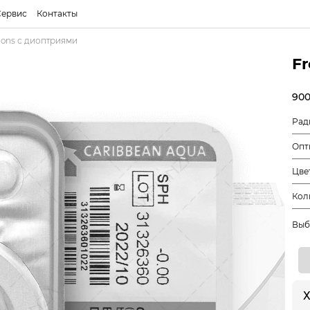
Сервис
Контакты
ions с диоптриями
F
900
Рад
Опт
Цве
Кол
Выб
Х