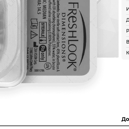
Д
Р
В
К
До