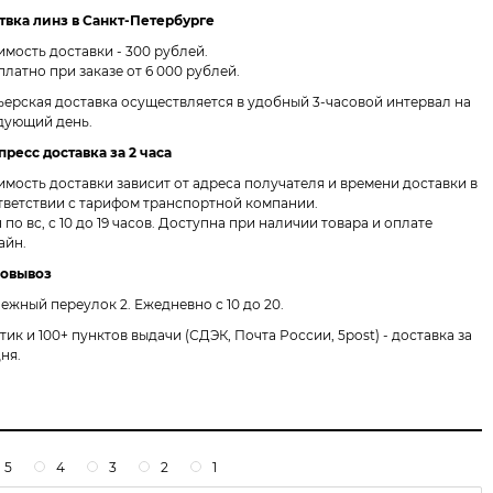
твка линз в Санкт-Петербурге
имость доставки - 300 рублей.
платно при заказе от 6 000 рублей.
ьерская доставка осуществляется в удобный 3-часовой интервал на
дующий день.
пресс доставка за 2 часа
имость доставки зависит от адреса получателя и времени доставки в
тветствии с тарифом транспортной компании.
 по вс, с 10 до 19 часов. Доступна при наличии товара и оплате
айн.
овывоз
ежный переулок 2.
Ежедневно с 10 до 20.
птик и 100+ пунктов выдачи
(СДЭК, Почта России, 5post) - доставка за
дня.
5
4
3
2
1