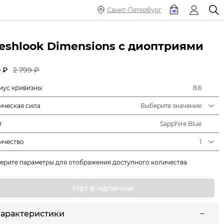
Санкт-Петербург
reshlook Dimensions с диоптриями
 ₽
2 799 ₽
иус кривизны
8.6
ическая сила
Выберите значение
т
Sapphire Blue
ичество
1
ерите параметры для отображения доступного количества
Нет в наличии
арактеристики