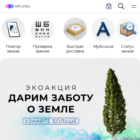
Повтор
Проверка
Быстрая
MyAcuvue
Статус
заказа
зрения
доставка
заказа