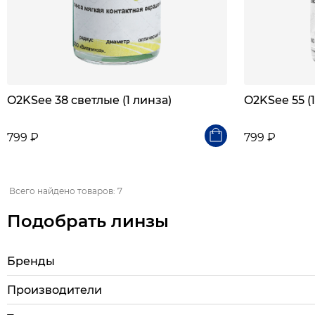
O2KSee 38 светлые (1 линза)
O2KSee 55 (
799 ₽
799 ₽
Всего найдено товаров: 7
Подобрать линзы
Бренды
Производители