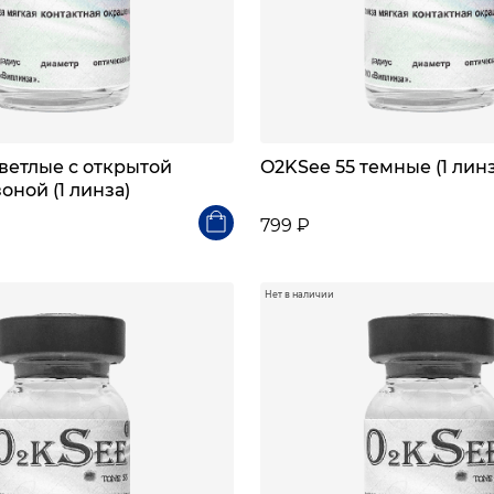
ветлые с открытой
O2KSee 55 темные (1 линз
оной (1 линза)
799 ₽
Нет в наличии