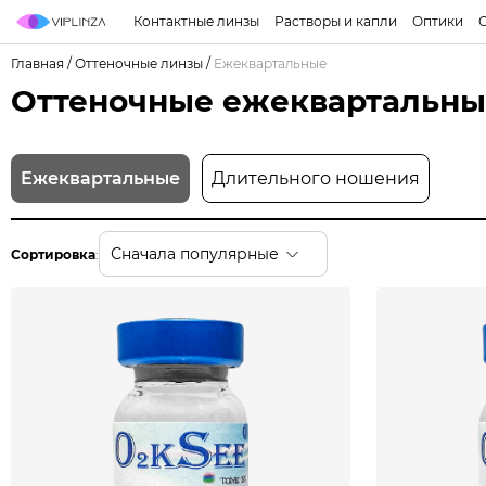
Контактные линзы
Растворы и капли
Оптики
Главная
/
Оттеночные линзы
/
Ежеквартальные
Оттеночные ежеквартальны
Ежеквартальные
Длительного ношения
Сначала популярные
Сортировка
: