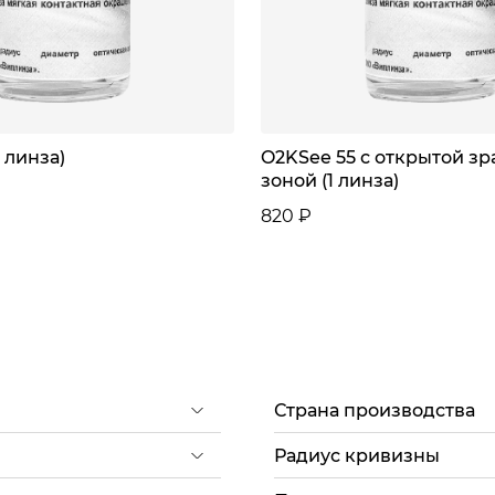
1 линза)
O2KSee 55 с открытой з
зоной (1 линза)
820 ₽
Страна производства
Радиус кривизны