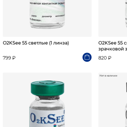
O2KSee 55 светлые (1 линза)
O2KSee 55 с
зрачковой з
799 ₽
820 ₽
Нет в наличии