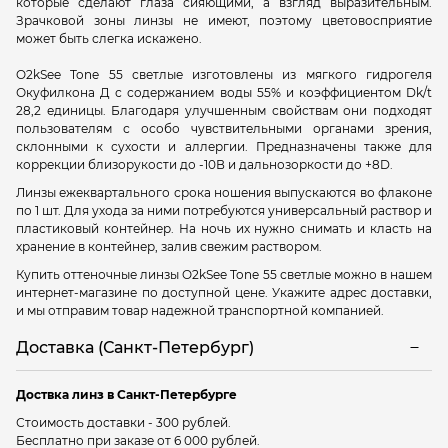
которые сделают глаза сияющими, а взгляд выразительным.
Зрачковой зоны линзы не имеют, поэтому цветовосприятие
может быть слегка искажено.
O2kSee Tone 55 светлые изготовлены из мягкого гидрогеля
Окуфилкона Д с содержанием воды 55% и коэффициентом Dk/t
28,2 единицы. Благодаря улучшенным свойствам они подходят
пользователям с особо чувствительными органами зрения,
склонными к сухости и аллергии. Предназначены также для
коррекции близорукости до -10В и дальнозоркости до +8D.
Линзы ежеквартального срока ношения выпускаются во флаконе
по 1 шт. Для ухода за ними потребуются универсальный раствор и
пластиковый контейнер. На ночь их нужно снимать и класть на
хранение в контейнер, залив свежим раствором.
Купить оттеночные линзы O2kSee Tone 55 светлые можно в нашем
интернет-магазине по доступной цене. Укажите адрес доставки,
и мы отправим товар надежной транспортной компанией.
Доставка (Санкт-Петербург)
Доствка линз в Санкт-Петербурге
Стоимость доставки - 300 рублей.
Бесплатно при заказе от 6 000 рублей.