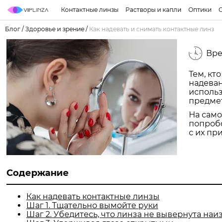
Контактные линзы
Растворы и капли
Оптики
Блог
/
Здоровье и зрение
/
Как надевать и снимать контактные линз
Вре
Тем, кт
надеван
использ
предме
На само
попробо
с их пр
Содержание
Как надевать контактные линзы
Шаг 1. Тщательно вымойте руки
Шаг 2. Убедитесь, что линза не вывернута наи