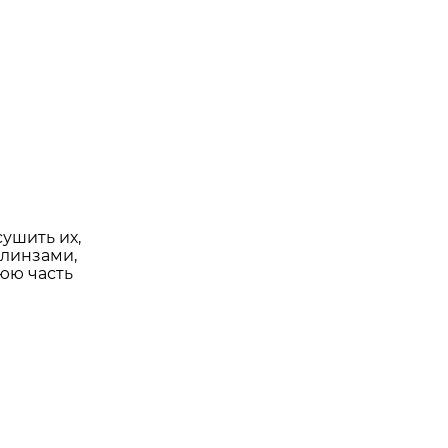
ушить их,
 линзами,
юю часть