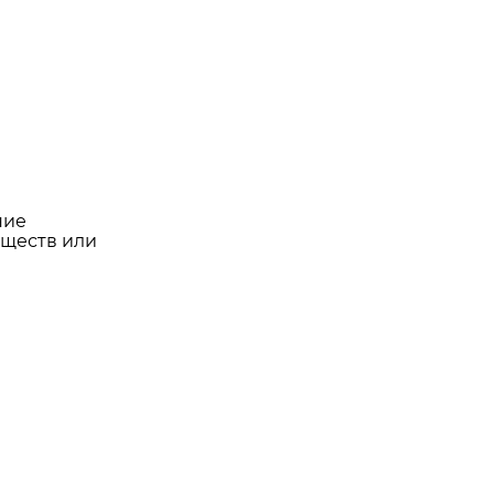
ние
еществ или