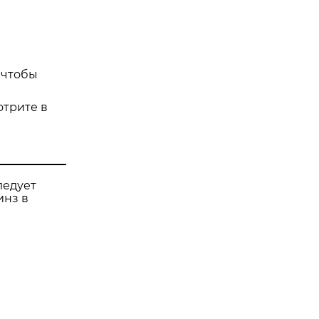
 чтобы
отрите в
ледует
инз в