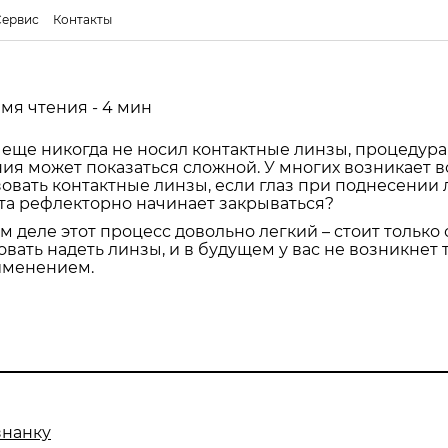
Сервис
Контакты
мя чтения - 4 мин
о еще никогда не носил контактные линзы, процедура
ия может показаться сложной. У многих возникает в
овать контактные линзы, если глаз при поднесении
та рефлекторно начинает закрываться?
м деле этот процесс довольно легкий – стоит только 
вать надеть линзы, и в будущем у вас не возникнет
именением.
знанку