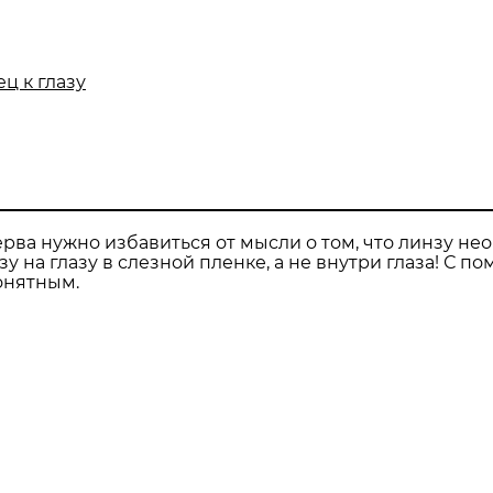
ц к глазу
ерва нужно избавиться от мысли о том, что линзу не
у на глазу в слезной пленке, а не внутри глаза! С п
онятным.