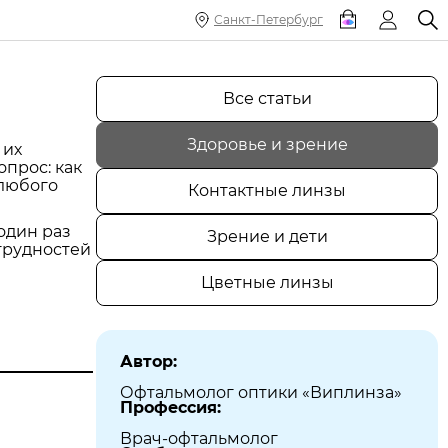
Санкт-Петербург
Все статьи
Здоровье и зрение
 их
опрос: как
 любого
Контактные линзы
один раз
Зрение и дети
 трудностей
Цветные линзы
Автор:
Офтальмолог оптики «Виплинза»
Профессия:
Врач-офтальмолог