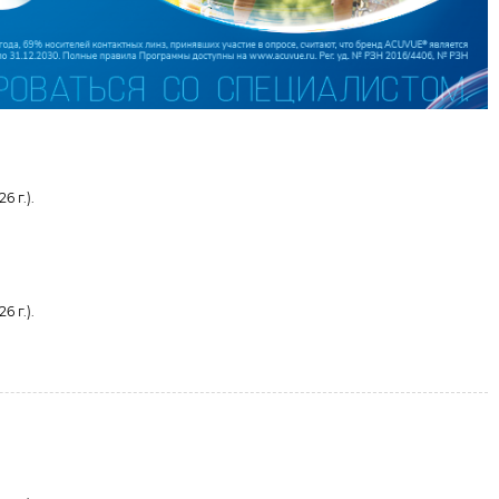
 г.).
 г.).