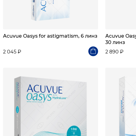
Acuvue Oasys for astigmatism, 6 линз
Acuvue Oasy
30 линз
2 045 ₽
2 890 ₽