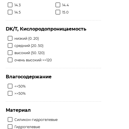
14.3
14.4
14.5
15.0
DK/T, Кислородопроницаемость
низкий (0..20)
средний (20..50)
высокий (50..120)
очень высокий >>120
Влагосодержание
<<50%
>>50%
Материал
Силикон-гидрогелевые
Гидрогелевые