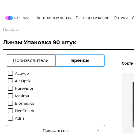
Контактные линзы
Растворы и капли
Оптики
Подбор
Линзы Упаковка 90 штук
Производители
Бренды
Сорти
Acuvue
Air Optix
PureVision
Maxima
Biomedics
NeoCosmo
Adria
Показать еще