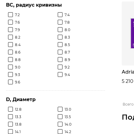
BC, радиус кривизны
7.2
7.4
7.6
7.8
7.9
8.0
8.2
8.3
8.4
8.5
8.6
8.7
8.8
8.9
9.0
9.2
Adri
9.3
9.4
5 210
9.6
D, Диаметр
Всего
12.8
13.0
По
13.3
13.5
13.8
14.0
14.1
14.2