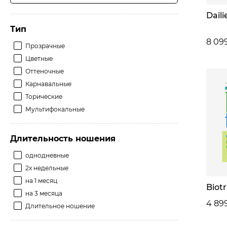
Daili
Тип
8 09
Прозрачные
Цветные
Оттеночные
Карнавальные
Торические
Мультифокальные
Длительность ношения
однодневные
2х недельные
на 1 месяц
Biot
на 3 месяца
4 89
Длительное ношение