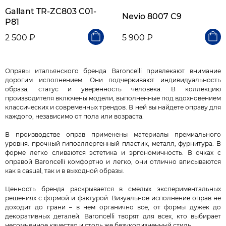
Gallant TR-ZC803 C01-
Nevio 8007 C9
P81
2 500 ₽
5 900 ₽
Оправы итальянского бренда Baroncelli привлекают внимание
дорогим исполнением. Они подчеркивают индивидуальность
образа, статус и уверенность человека. В коллекцию
производителя включены модели, выполненные под вдохновением
классических и современных трендов. В ней вы найдете оправу для
каждого, независимо от пола или возраста.
В производстве оправ применены материалы премиального
уровня: прочный гипоаллергенный пластик, металл, фурнитура. В
форме легко сливаются эстетика и эргономичность. В очках с
оправой Baroncelli комфортно и легко, они отлично вписываются
как в casual, так и в выходной образы.
Ценность бренда раскрывается в смелых экспериментальных
решениях с формой и фактурой. Визуальное исполнение оправ не
доходит до грани – в нем органично все, от формы дужек до
декоративных деталей. Baroncelli творят для всех, кто выбирает
несомненное качество и столь же безукоризненный стиль.