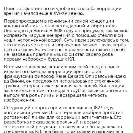
Поиск эффективного и удобного способа коррекции
зрения начался еще в XVI-XVII веках.
Первопроходцем в понимании самой концепции
контактной линзы стал легендарный изобретатель
Леонардо да Винчи. В 1508 году он придумал, как можно
исправить нарушение зрения с помощью стеклянной
чаши, наполненной водой. Суть идеи заключалась в том,
что вернуть четкость изображения можно, глядя через
дно это чаши. Естественно, в реальности такой способ
не назовешь практичным, но он стал своего рода
первым наброском будущих КЛ.
Вторым человеком, оставившим свой след в поиске
идеального метода коррекции зрения, стал
французский философ Рене Декарт. Опираясь на идею
да Винчи, он предложил использование стеклянной
трубки, которая также наполнялась водой. Концепция
заключалась в том, что вода в трубке, касаясь роговицы,
выполняла роль линзы и возвращала четкость
изображения.
Следующий прорыв произошел лишь в 1823 году:
английский ученый Джон Гершель изобрел прототип
роговичной линзы для коррекции астигматизма. Его
разработка показывала реальный и весьма
эффективный результат, но визуально была далека от
современных КЛ: она была громоздкой и напоминала