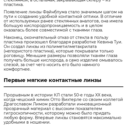
пластика.
Появление линзы Файнблума стало значимым шагом на
пути к созданию удобной контактной оптики. В отличие
от используемых ранее стеклянных аналогов, она имела
большую кислородопроницаемость и в целом
оказалась более совместимой с тканями глаза.
Наконец, окончательный отказ от стекла в пользу
пластика произошел благодаря разработке Кевина Туи.
Он создал линзы из полиметилметакрилата
(непористого пластика), которые покрывали только
роговицу. Меньшие размеры позволяли тканям глаза
получать больше кислорода, а само изделие омывалось
слезой, за счет чего носить его было намного
комфортнее.
Первые мягкие контактные линзы
Прорывным в истории КЛ стали 50-е годы XX века,
когда чешский химик Отто Вихтерле со своим коллегой
Драгославом Лимом разработали инновационный
прозрачный материал с высоким показателем
гигроскопичности, которому можно было придать
любую форму. Впервые линзы становятся максимально
удобными в ношении.