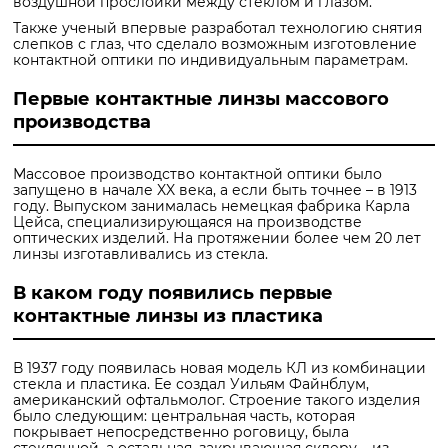
воздушной прослойки между стеклом и глазом.
Также ученый впервые разработал технологию снятия
слепков с глаз, что сделало возможным изготовление
контактной оптики по индивидуальным параметрам.
Первые контактные линзы массового
производства
Массовое производство контактной оптики было
запущено в начале XX века, а если быть точнее – в 1913
году. Выпуском занималась немецкая фабрика Карла
Цейса, специализирующаяся на производстве
оптических изделий. На протяжении более чем 20 лет
линзы изготавливались из стекла.
В каком году появились первые
контактные линзы из пластика
В 1937 году появилась новая модель КЛ из комбинации
стекла и пластика. Ее создал Уильям Файнблум,
американский офтальмолог. Строение такого изделия
было следующим: центральная часть, которая
покрывает непосредственно роговицу, была
стеклянной, а остальная, закрывающая склеру – из