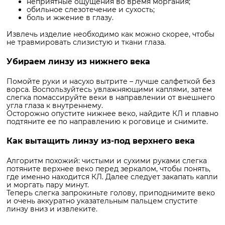
неприятные ощущения во время моргания;
обильное слезотечение и сухость;
боль и жжение в глазу.
Извлечь изделие необходимо как можно скорее, чтобы
не травмировать слизистую и ткани глаза.
Убираем линзу из нижнего века
Помойте руки и насухо вытрите – лучше салфеткой без
ворса. Воспользуйтесь увлажняющими каплями, затем
слегка помассируйте веки в направлении от внешнего
угла глаза к внутреннему.
Осторожно опустите нижнее веко, найдите КЛ и плавно
подтяните ее по направлению к роговице и снимите.
Как вытащить линзу из-под верхнего века
Алгоритм похожий: чистыми и сухими руками слегка
потяните верхнее веко перед зеркалом, чтобы понять,
где именно находится КЛ. Далее следует закапать капли
и моргать пару минут.
Теперь слегка запрокиньте голову, приподнимите веко
и очень аккуратно указательным пальцем спустите
линзу вниз и извлеките.