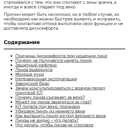
сталкивался с тем, что они сползают с зоны зрачка, а
иногда и вовсе спадают под веко.
Причин может быть несколько, но в любом случае, их
необходимо как можно быстрее выявить и исправить,
чтобы контактная оптика выполняла свои функции и не
доставляла дискомфорта.
Содержание
Причины дискомфорта при ношении линз
Почему не получается надеть линзу
Защитный рефлекс
Линза вывернута
Мокрые руки
Неправильная эксплуатация
Заводской брак
Зачем консультироваться с врачом перед
покупкой КЛ
Почему линза съезжает за веко?
Может ли линза закатиться за глаз?
КЛ попала под веко: признаки
Убираем линзу из нижнего века
Как вытащить линзу из-под верхнего века
Линзы не видно – что делать?
Что делать, чтобы линза не сползала