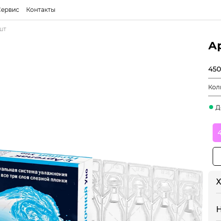
Сервис
Контакты
шт
А
450
Кол
Д
Х