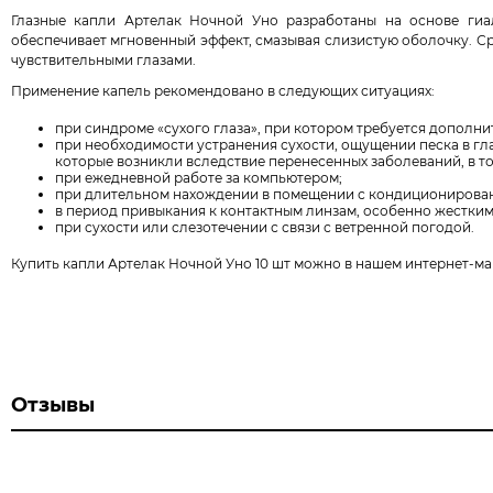
Глазные капли Артелак
Ночной Уно
разработаны на основе ги
обеспечивает мгновенный эффект, смазывая слизистую оболочку. Ср
чувствительными глазами.
Применение капель рекомендовано в следующих ситуациях:
при синдроме «сухого глаза», при котором требуется дополн
при необходимости устранения сухости, ощущении песка в глаз
которые возникли вследствие перенесенных заболеваний, в т
при ежедневной работе за компьютером;
при длительном нахождении в помещении с кондиционирова
в период привыкания к контактным линзам, особенно жестким
при сухости или слезотечении с связи с ветренной погодой.
Купить капли Артелак Ночной Уно 10 шт можно в нашем интернет-ма
Отзывы