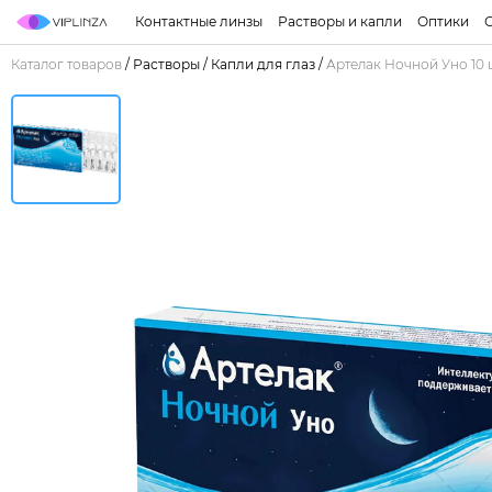
Контактные линзы
Растворы и капли
Оптики
Каталог товаров
/
Растворы
/
Капли для глаз
/
Артелак Ночной Уно 10 