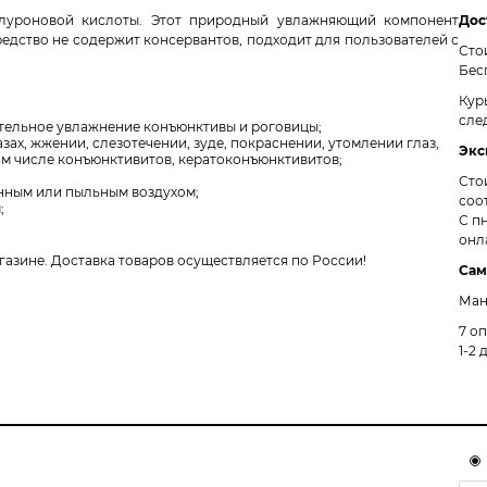
алуроновой кислоты. Этот природный увлажняющий компонент
Дос
едство не содержит консервантов, подходит для пользователей с
Сто
Бес
Кур
сле
ительное увлажнение конъюнктивы и роговицы;
ах, жжении, слезотечении, зуде, покраснении, утомлении глаз,
Экс
ом числе конъюнктивитов, кератоконъюнктивитов;
Сто
нным или пыльным воздухом;
соо
;
С пн
онл
газине. Доставка товаров осуществляется по России!
Сам
Ман
7 о
1-2 