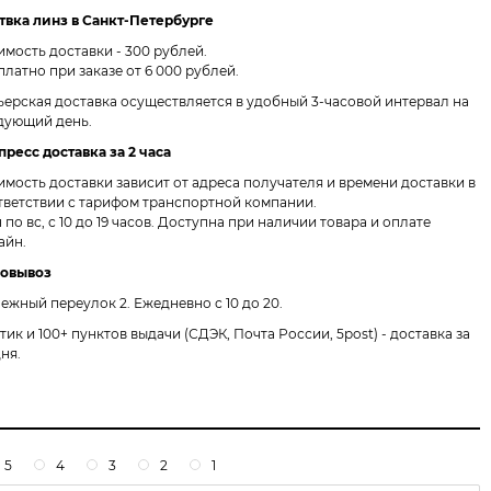
твка линз в Санкт-Петербурге
имость доставки - 300 рублей.
платно при заказе от 6 000 рублей.
ьерская доставка осуществляется в удобный 3-часовой интервал на
дующий день.
пресс доставка за 2 часа
имость доставки зависит от адреса получателя и времени доставки в
тветствии с тарифом транспортной компании.
 по вс, с 10 до 19 часов. Доступна при наличии товара и оплате
айн.
овывоз
ежный переулок 2.
Ежедневно с 10 до 20.
птик и 100+ пунктов выдачи
(СДЭК, Почта России, 5post) - доставка за
дня.
5
4
3
2
1