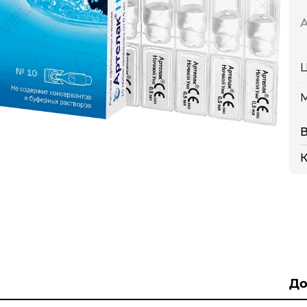
А
Ц
К
До