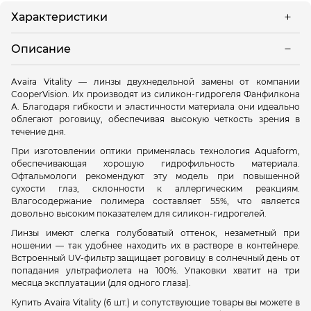
Характеристики
Описание
Avaira Vitality — линзы двухнедельной замены от компании
CooperVision. Их производят из силикон-гидрогеля Фанфилкона
А. Благодаря гибкости и эластичности материала они идеально
облегают роговицу, обеспечивая высокую четкость зрения в
течение дня.
При изготовлении оптики применялась технология Aquaform,
обеспечивающая хорошую гидрофильность материала.
Офтальмологи рекомендуют эту модель при повышенной
сухости глаз, склонности к аллергическим реакциям.
Влагосодержание полимера составляет 55%, что является
довольно высоким показателем для силикон-гидрогелей.
Линзы имеют слегка голубоватый оттенок, незаметный при
ношении — так удобнее находить их в растворе в контейнере.
Встроенный UV-фильтр защищает роговицу в солнечный день от
попадания ультрафиолета на 100%. Упаковки хватит на три
месяца эксплуатации (для одного глаза).
Купить Avaira Vitality (6 шт.) и сопутствующие товары вы можете в