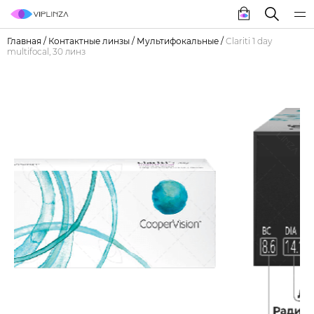
Главная
/
Контактные линзы
/
Мультифокальные
/
Clariti 1 day
multifocal, 30 линз