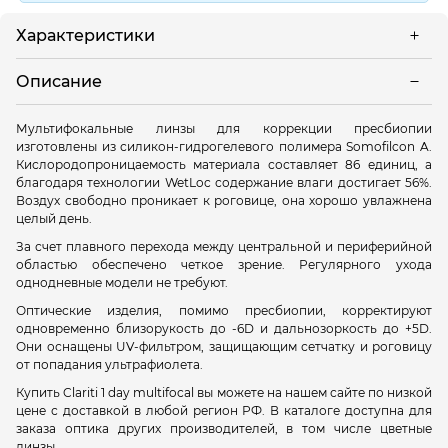
Характеристики
Описание
Мультифокальные линзы для коррекции пресбиопии
изготовлены из силикон-гидрогелевого полимера Somofilcon A.
Кислородопроницаемость материала составляет 86 единиц, а
благодаря технологии WetLoc содержание влаги достигает 56%.
Воздух свободно проникает к роговице, она хорошо увлажнена
целый день.
За счет плавного перехода между центральной и периферийной
областью обеспечено четкое зрение. Регулярного ухода
однодневные модели не требуют.
Оптические изделия, помимо пресбиопии, корректируют
одновременно близорукость до -6D и дальнозоркость до +5D.
Они оснащены UV-фильтром, защищающим сетчатку и роговицу
от попадания ультрафиолета.
Купить Clariti 1 day multifocal вы можете на нашем сайте по низкой
цене с доставкой в любой регион РФ. В каталоге доступна для
заказа оптика других производителей, в том числе цветные
линзы.