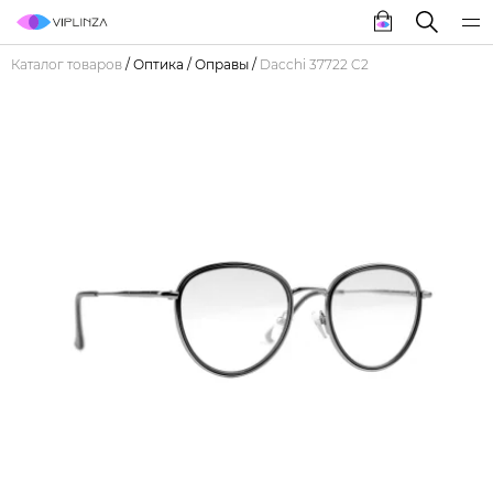
Каталог товаров
/
Оптика
/
Оправы
/
Dacchi 37722 C2