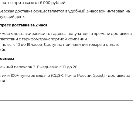
платно при заказе от 6 000 рублей.
ьерская доставка осуществляется в удобный 3-часовой интервал на
дующий день.
пресс доставка за 2 часа
имость доставки зависит от адреса получателя и времени доставки в
тветствии с тарифом транспортной компании.
 по вс, с 10 до 19 часов. Доступна при наличии товара и оплате
айн.
овывоз
ежный переулок 2.
Ежедневно с 10 до 20.
птик и 100+ пунктов выдачи
(СДЭК, Почта России, 5post) - доставка за
дня.