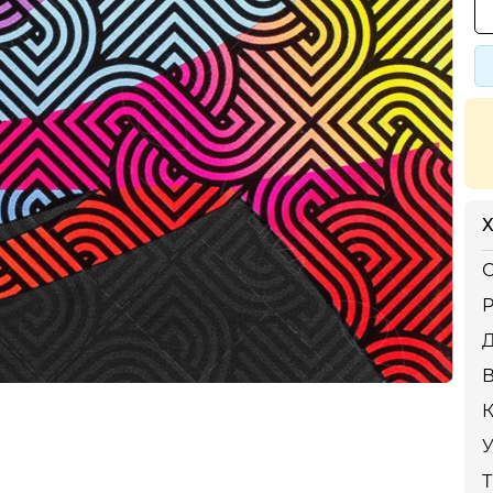
Х
С
Р
К
У
Т