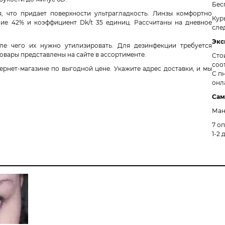
Бес
 что придает поверхности ультрагладкость. Линзы комфортно
Кур
ие 42% и коэффициент Dk/t 35 единиц. Рассчитаны на дневное
сле
Экс
ле чего их нужно утилизировать. Для дезинфекции требуется
овары представлены на сайте в ассортименте.
Сто
соо
тернет-магазине по выгодной цене. Укажите адрес доставки, и мы
С пн
онл
Сам
Ман
7 о
1-2 