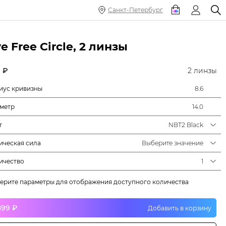
Санкт-Петербург
e Free Circle, 2 линзы
 ₽
2 линзы
иус кривизны
8.6
метр
14.0
т
NBT2 Black
ическая сила
Выберите значение
ичество
1
ерите параметры для отображения доступного количества
899 ₽
Добавить в корзину