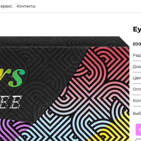
Сервис
Контакты
Ey
899
Рад
Диа
Цве
Опт
Кол
Выб