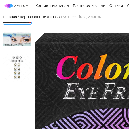
Контактные линзы
Растворы и капли
Оптики
Главная
/
Карнавальные линзы
/
Eye Free Circle, 2 линзы