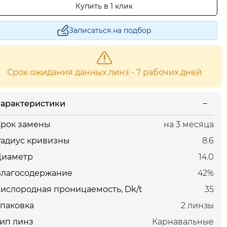
Купить в 1 клик
Записаться на подбор
Срок ожидания данных линз - 7 рабочих дней
арактеристики
рок замены
на 3 месяца
адиус кривизны
8.6
Диаметр
14.0
Влагосодержание
42%
ислородная проницаемость, Dk/t
35
паковка
2 линзы
ип линз
Карнавальные