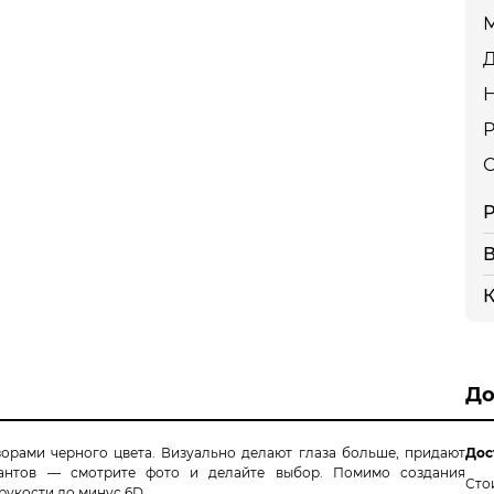
С
Р
В
К
До
рами черного цвета. Визуально делают глаза больше, придают
Дос
иантов — смотрите фото и делайте выбор. Помимо создания
Сто
рукости до минус 6D.