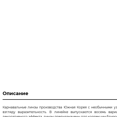
Описание
Карнавальные линзы производства Южная Корея с необычными узо
взгляду выразительность. В линейке выпускаются восемь вар
декоративного эффекта, линзы предназначены для коррекции близо