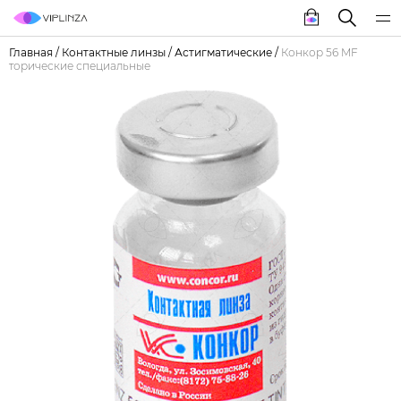
Главная
/
Контактные линзы
/
Астигматические
/
Конкор 56 MF
торические специальные