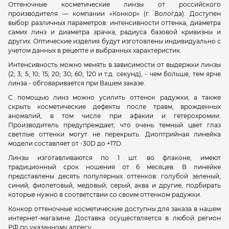
Оттеночные косметические линзы от российского
производителя — компании «Конкор» (г. Вологда). Доступен
выбор различных параметров: интенсивности оттенка, диаметра
самих линз и диаметра зрачка, радиуса базовой кривизны и
других. Оптические изделия будут изготовлены индивидуально с
учетом данных в рецепте и выбранных характеристик.
Интенсивность можно менять в зависимости от выдержки линзы
(2; 3; 5; 10; 15; 20; 30; 60; 120 и т.д. секунд), - чем больше, тем ярче
линза - обговаривается при Вашем заказе.
С помощью линз можно усилить оттенок радужки, а также
скрыть косметические дефекты после травм, врожденных
аномалий, в том числе при афакии и гетерохромии.
Производитель предупреждает, что очень темный цвет глаз
светлые оттенки могут не перекрыть. Диоптрийная линейка
модели составляет от -30D до +17D.
Линзы изготавливаются по 1 шт. во флаконе, имеют
традиционный срок ношения от 6 месяцев. В линейке
представлены десять популярных оттенков: голубой зеленый,
синий, фиолетовый, медовый, серый, аква и другие, подбирать
которые нужно в соответствии со своим оттенком радужки.
Конкор оттеночные косметические доступны для заказа в нашем
интернет-магазине. Доставка осуществляется в любой регион
РФ по указанному адресу.