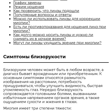
График замены
Режим ношения
Как проверить, что линзы подошли
Популярные вопросы и ответы
Можно ли использовать линзы для коррекции
миопии?
Есть ли противопоказания для ношения линз при
миопии?
Как долго можно носить линзы и нужно ли
снимать их в ночное время?
Могут ли линзы ухудшить зрение при миопии?
Симптомы близорукости
Близоруким человек может быть в любом возрасте, а
диагноз бывает врожденным или приобретенным. К
основным симптомам относятся размытость
изображения на расстоянии, потребность
прищуриваться, чтобы улучшить видимость, быстрая
утомляемость глаз. Нередко близорукость
сопровождается головными болями, вызванными
избыточным напряжением органов зрения, а также
ощущением сухости и жжения в глазах.
Миопия имеет три степени тяжести: