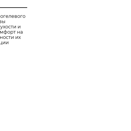
рогелевого
 вы
ухости и
омфорт на
ности их
кции