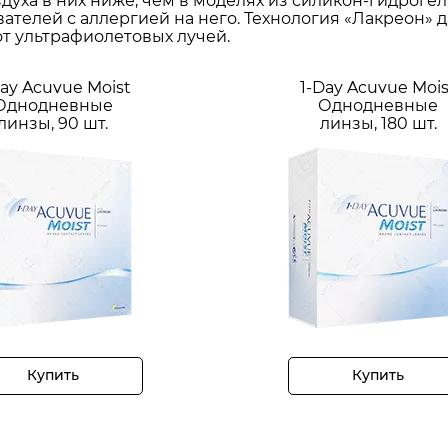
уха в них ниже, чем в моделях из силикон-гидрогел
телей с аллергией на него. Технология «Лакреон» д
т ультрафиолетовых лучей.
Day Acuvue Moist
1-Day Acuvue Mois
Однодневные
Однодневные
линзы, 90 шт.
линзы, 180 шт.
Купить
Купить