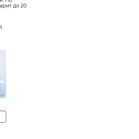
я. Но
арит до 20
t