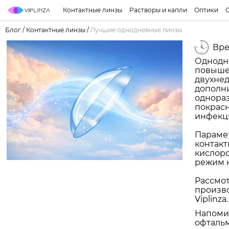
Контактные линзы
Растворы и капли
Оптики
Блог
/
Контактные линзы
/
Лучшие однодневные линзы
Вре
Однодне
повышен
двухнед
дополни
однораз
покрасн
инфекци
Парамет
контакт
кислоро
режим 
Рассмо
произво
Viplinza.
Напомин
офталь