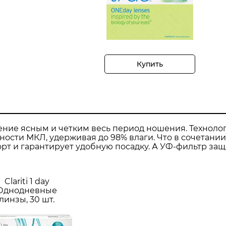
Купить
ение ясным и четким весь период ношения. Техноло
ости МКЛ, удерживая до 98% влаги. Что в сочетании
т и гарантирует удобную посадку. А УФ-фильтр за
Clariti 1 day
Однодневные
линзы, 30 шт.