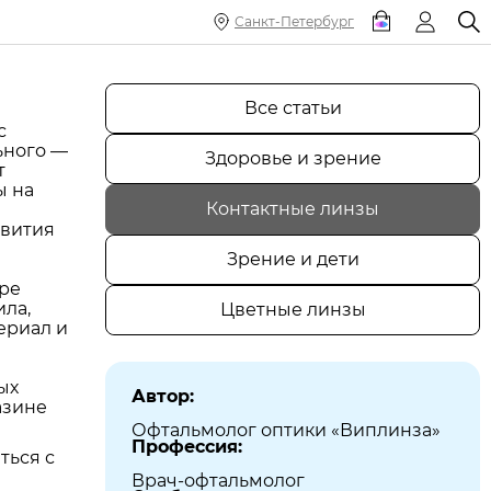
Санкт-Петербург
Все статьи
с
ьного —
Здоровье и зрение
т
ы на
Контактные линзы
звития
Зрение и дети
ре
ила,
Цветные линзы
ериал и
ых
Автор:
азине
Офтальмолог оптики «Виплинза»
Профессия:
ться с
Врач-офтальмолог