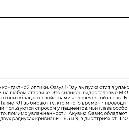
онтактной оптики. Oasys 1-Day выпускаются в упако
ом на любом отзовике. Это силикон гидрогелевые МКЛ
чего они обладают свойствами человеческой слезы. Б
Такие КЛ выбирают те, кто много времени проводит
 пользуются спросом у пациентов, чьи глаза особо
что, помимо увлажненности, Акувью Оазис обладают
 радиусах кривизны - 8.5 и 9, в диоптриях от -12.0 