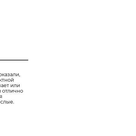
оказали,
актной
мает или
и отлично
я
ослые.