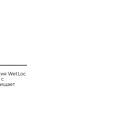
гия WetLoc
 с
щищает