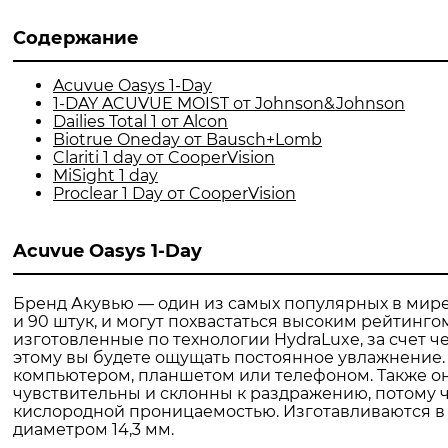
Содержание
Acuvue Oasys 1-Day
1-DAY ACUVUE MOIST от Johnson&Johnson
Dailies Total 1 от Alcon
Biotrue Oneday от Bausch+Lomb
Clariti 1 day от CooperVision
MiSight 1 day
Proclear 1 Day от CooperVision
Acuvue Oasys 1-Day
Бренд Акувью — один из самых популярных в мире к
и 90 штук, и могут похвастаться высоким рейтинг
изготовленные по технологии HydraLuxe, за счет 
этому вы будете ощущать постоянное увлажнение. 
компьютером, планшетом или телефоном. Также они
чувствительны и склонны к раздражению, потому 
кислородной проницаемостью. Изготавливаются в двух
диаметром 14,3 мм.