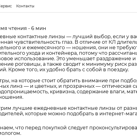
Сервис
Контакты
мя чтения - 6 мин
вные контактные линзы — лучший выбор, если у ва
ная чувствительность глаз. В отличие от КЛ длител
ельного и ежемесячного — ношения, они не требую
тельного ухода и контейнера, потому что рассчитан
овое использование. Это уменьшает раздражение и
ение роговицы, а также сводит к минимуму риск ра
й. Кроме того, их удобно брать с собой в поездку.
ры, на которые стоит обратить внимание при подбо
ных линз — и цветных, и прозрачных — оптическая с
допроницаемость, кривизна, содержание влаги, мат
ношения.
трим лучшие ежедневные контактные линзы от разн
дителей, которые можно подобрать в интернет-маг
аем, что перед покупкой следует проконсультирова
мологом.