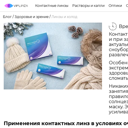
Контактные линзы
Растворы и капли
Оптики
Блог
/
Здоровье и зрение
/
Линзы и холод
Вре
Контакт
и при з
актуаль
сноубор
развлеч
Особен
экстрем
здоровь
сломать
Никаких
занятия
правило
солнцез
маску. 
усилива
Применения контактных линз в условиях оч