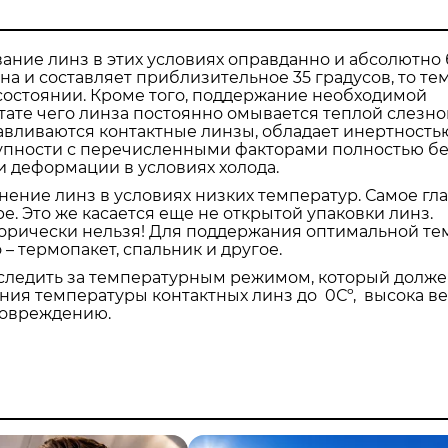
вание линз в этих условиях оправданно и абсолютно 
на и составляет приблизительное 35 градусов, то т
 состоянии. Кроме того, поддержание необходимой
тате чего линза постоянно омывается теплой слезно
тавливаются контактные линзы, обладает инертность
купности с перечисленными факторами полностью бе
 деформации в условиях холода.
ние линз в условиях низких температур. Самое гла
е. Это же касается еще не открытой упаковки линз.
горически нельзя! Для поддержания оптимальной т
– термопакет, спальник и другое.
следить за температурным режимом, который долже
ения температуры контактных линз до 0Сº, высока в
 повреждению.