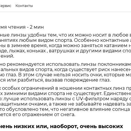
Сервис
Контакты
мя чтения - 2 мин
ные линзы удобны тем, что их можно носит в любое 
анятиях любым видом спорта. Особенно контактные
ны в зимнее время, когда можно заняться катанием 
де, лыжах, коньках , ватрушках и другими видами с
ений.
но рекомендуется использовать линзы поклонникам
альных видов спорта, когда существует риск нанесе
ю глаз. В этом случае нельзя носить очки, которые м
ся или разбиться, вызвав повреждение глаз.
 особых ограничений в ношении контактных линз п
х зимними видами спорта не существует. Единствен
: лучше использовать линзы с UV-фильтром наряду 
ащитными очками, а также не забывайте надевать 
Это обусловлено тем, что негативное влияние солнца 
ется его отражением от снега.
ень низких или, наоборот, очень высоких