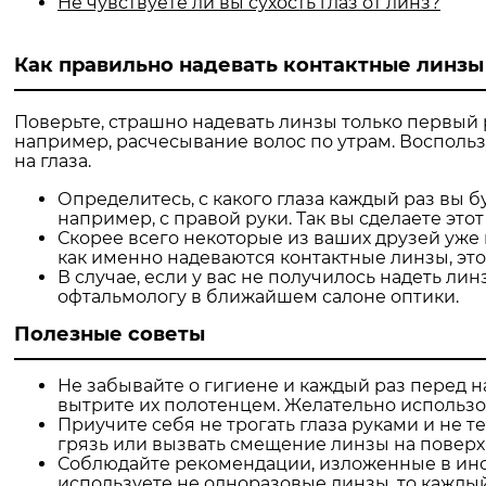
Не чувствуете ли вы сухость глаз от линз?
Как правильно надевать контактные линзы 
Поверьте, страшно надевать линзы только первый р
например, расчесывание волос по утрам. Воспол
на глаза.
Определитесь, с какого глаза каждый раз вы б
например, с правой руки. Так вы сделаете это
Скорее всего некоторые из ваших друзей уже 
как именно надеваются контактные линзы, это
В случае, если у вас не получилось надеть лин
офтальмологу в ближайшем салоне оптики.
Полезные советы
Не забывайте о гигиене и каждый раз перед н
вытрите их полотенцем. Желательно использо
Приучите себя не трогать глаза руками и не те
грязь или вызвать смещение линзы на поверхн
Соблюдайте рекомендации, изложенные в инст
используете не одноразовые линзы, то каждый