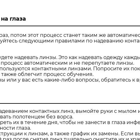
на глаза
аз, потом этот процесс станет таким же автоматичес
ьзуйтесь следующими правилами по надеванию конта
удете надевать линзы. Это как надевать одежду кажды
т процесс автоматическим и не перепутаете линзы.
пользуются контактными линзами. Попросите их пок
 также облегчит процесс обучения.
зы или у вас есть какие-либо вопросы, обратитесь к в
адеванием контактных линз, вымойте руки с мылом и
вать полотенцем без ворса.
реть их в течение дня, чтобы не занести в глаза инф
ости глаза.
рукции к линзам, а также график их замены. Если в
 раз после снятия линз тщательно очистите их и хра