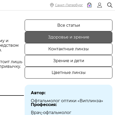
Санкт-Петербург
Все статьи
Здоровье и зрение
му и
редством
Контактные линзы
.
Зрение и дети
Стоит лишь
 привычку.
Цветные линзы
Автор:
Офтальмолог оптики «Виплинза»
Профессия:
Врач-офтальмолог