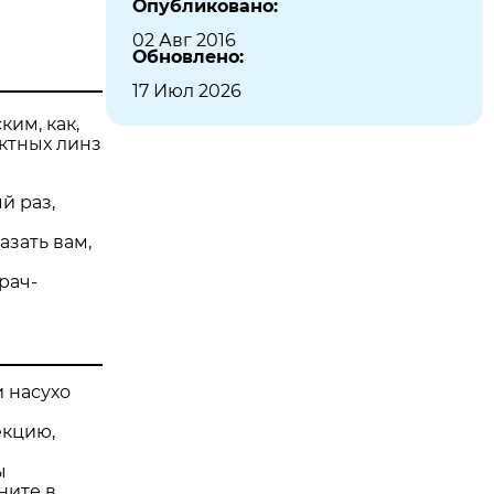
Опубликовано:
02 Авг 2016
Обновлено:
17 Июл 2026
ким, как,
ктных линз
й раз,
азать вам,
рач-
 насухо
екцию,
ы
ните в