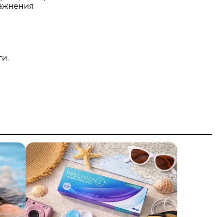
лажнения
и.