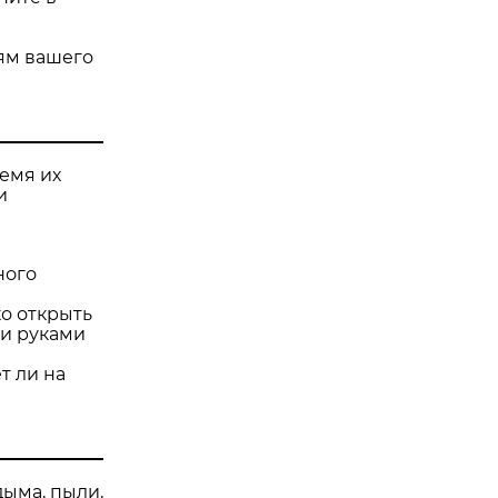
ям вашего
емя их
и
ного
ко открыть
ми руками
т ли на
дыма, пыли,