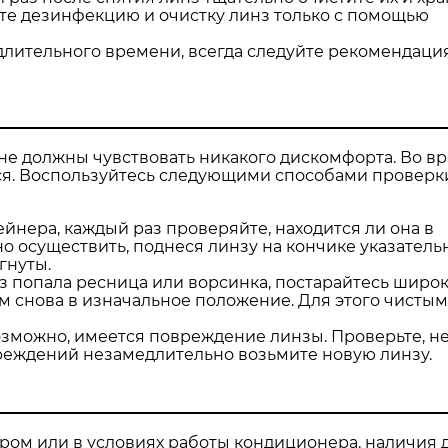
те дезинфекцию и очистку линз только с помощью
длительного времени, всегда следуйте рекомендаци
не должны чувствовать никакого дискомфорта. Во вр
ься. Воспользуйтесь следующими способами проверк
ейнера, каждый раз проверяйте, находится ли она в
 осуществить, поднеся линзу на кончике указатель
гнуты.
з попала ресница или ворсинка, постарайтесь широ
том снова в изначальное положение. Для этого чисты
возможно, имеется повреждение линзы. Проверьте, не
реждений незамедлительно возьмите новую линзу.
ром или в условиях работы кондиционера, наличия 