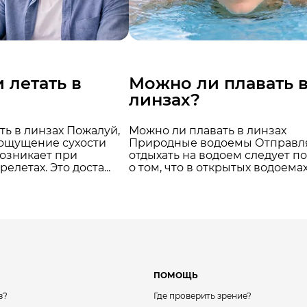
 летать в
Можно ли плавать 
линзах?
ть в линзах Пожалуй,
Можно ли плавать в линзах
 ощущение сухости
Природные водоемы Отправл
возникает при
отдыхать на водоем следует п
елетах. Это доста...
о том, что в открытых водоемах .
ПОМОЩЬ
з?
Где проверить зрение?