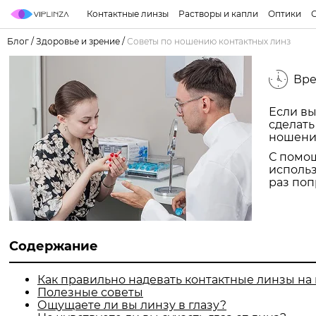
Контактные линзы
Растворы и капли
Оптики
Блог
/
Здоровье и зрение
/
Советы по ношению контактных линз
Вре
Если вы
сделат
ношения
С помо
использ
раз поп
Содержание
Как правильно надевать контактные линзы на 
Полезные советы
Ощущаете ли вы линзу в глазу?