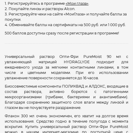
1. Регистрируйтесь в программе
«Мои глаза»
.
2. Покупайте линзы и растворы Alcon.
3. Регистрируйте чеки на сайте «МоиГлаза» и получайте баллы за
покупки.
4. Обменивайте баллы на сертификаты на 500 руб. или 1 000 руб.
500 баллов доступны сразу после регистрации в программе!
Универсальный раствор Опти-Фри PureMoist 90 мл с
увлажняющей матрицей HYDRAGLYDE подходит для
ежедневного ухода за мягкими контактными линзами, в том
числе и цветными моделями. При его использовании
увлажнение поверхности сохраняется до 16 часов.
Биосовместимые компоненты ПОЛИКВАД и АЛДОКС
, входящие в
состав раствора,
активно борются с патогенными
микроорганизмами (грибами, бактериями и акантамебами).
Благодаря сохранению защитного слоя влаги между линзой и
глазом в
ы не почувствуете раздражение.
Флакон 300 мл очень экономичен, его хватит на долгое время
использования. Средство годно в течение полугода с момента
вскрытия. Купить универсальный раствор Опти-Фри PureMoist
можно в нашем интернет-магазине по доступной цене с