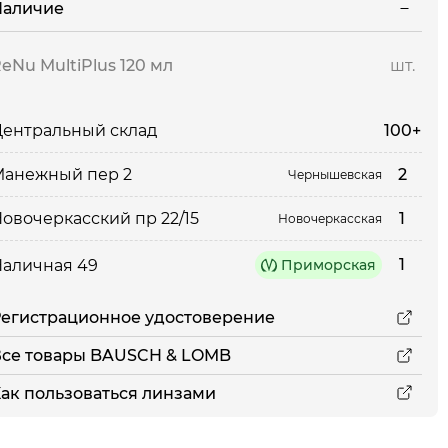
Наличие
eNu MultiPlus 120 мл
шт.
100+
ентральный склад
2
Манежный пер 2
Чернышевская
1
овочеркасский пр 22/15
Новочеркасская
1
аличная 49
Приморская
егистрационное удостоверение
Все товары BAUSCH & LOMB
ак пользоваться линзами