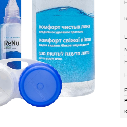
R
Ц
Н
Н
Р
К