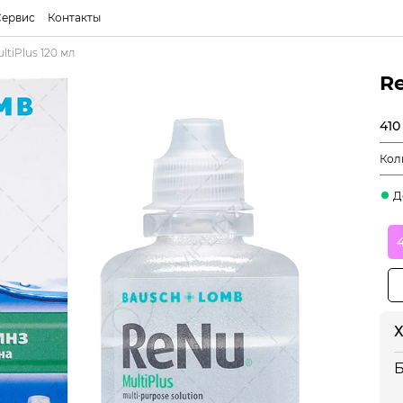
Сервис
Контакты
ltiPlus 120 мл
Re
410
Кол
Д
Х