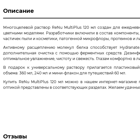
Описание
Многоцелевой раствор ReNu MultiPlus 120 мл создан для ежедневн
цветными моделями. Разработчики включили в состав компоненты,
частичек пыли и косметики, патогенной микрофлоры, протеинов и л
Активному расщеплению молекул белка способствует Hydranat
дополнительная очистка с помощью ферментных средств. Дезинф
оптимальное увлажнение, чистоту и свежесть. Глазам комфортно в ли
В подарок к универсальному раствору прилагается пластиковый
объема: 360 мл, 240 мл и мини-флакон для путешествий 60 мл.
Купить ReNu MultiPlus 120 мл можно в нашем интернет-магазине 
оптикой представлены в соответствующих разделах. Желаем удачных
Отзывы