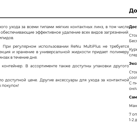
До
ого ухода за всеми типами мягких контактных линз, в том числе
Дос
 обеспечивающие эффективное удаление всех видов загрязнений:
Сто
ипидов.
Бес
e. При регулярном использовании
ReNu MultiPlus
не требуется
Кур
екция и хранение в универсальной жидкости придает полимеру
сле
нзах в течение дня.
Экс
 контейнер. В ассортименте также доступны упаковки другого
Сто
соо
по доступной цене. Другие аксессуары для ухода за контактной
С пн
 покупок!
онл
Сам
Ман
7 о
1-2 