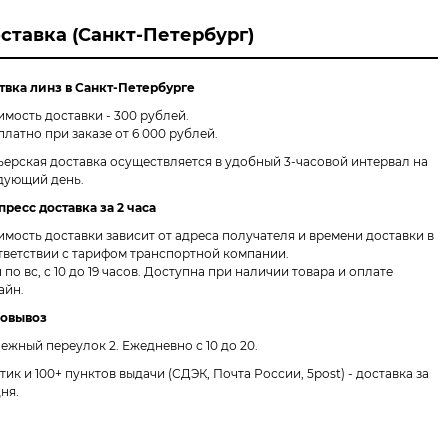
ставка (Санкт-Петербург)
твка линз в Санкт-Петербурге
имость доставки - 300 рублей.
платно при заказе от 6 000 рублей.
ьерская доставка осуществляется в удобный 3-часовой интервал на
дующий день.
пресс доставка за 2 часа
имость доставки зависит от адреса получателя и времени доставки в
тветствии с тарифом транспортной компании.
 по вс, с 10 до 19 часов. Доступна при наличии товара и оплате
айн.
овывоз
ежный переулок 2.
Ежедневно с 10 до 20.
птик и 100+ пунктов выдачи
(СДЭК, Почта России, 5post) - доставка за
дня.