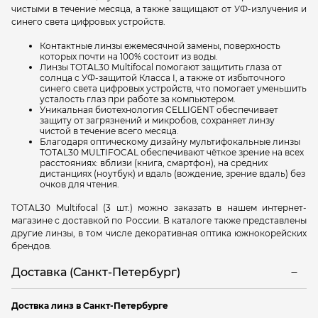
чистыми в течение месяца, а также защищают от УФ-излучения и
синего света цифровых устройств.
Контактные линзы ежемесячной замены, поверхность
которых почти на 100% состоит из воды.
Линзы TOTAL30 Multifocal помогают защитить глаза от
солнца с УФ-защитой Класса I, а также от избыточного
синего света цифровых устройств, что помогает уменьшить
усталость глаз при работе за компьютером.
Уникальная биотехнология CELLIGENT обеспечивает
защиту от загрязнений и микробов, сохраняет линзу
чистой в течение всего месяца.
Благодаря оптическому дизайну мультифокальные линзы
TOTAL30 MULTIFOCAL обеспечивают чёткое зрение на всех
расстояниях: вблизи (книга, смартфон), на средних
дистанциях (ноутбук) и вдаль (вождение, зрение вдаль) без
очков для чтения.
TOTAL30 Multifocal (3 шт.) можно заказать в нашем интернет-
магазине с доставкой по России. В каталоге также представлены
другие линзы, в том числе декоративная оптика южнокорейских
брендов.
Доставка (Санкт-Петербург)
Доствка линз в Санкт-Петербурге