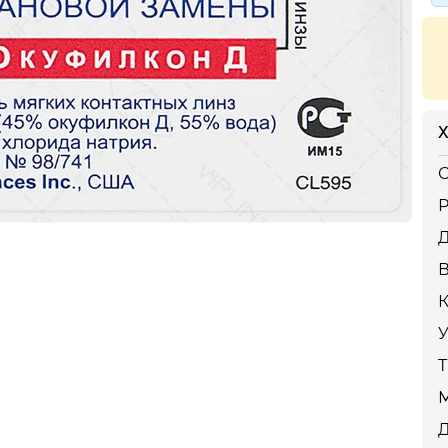
Х
С
Р
К
У
Т