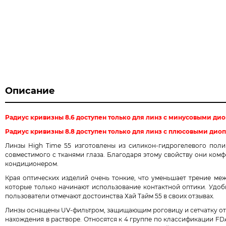
Описание
Радиус кривизны 8.6 доступен только для линз с минусовыми ди
Радиус кривизны 8.8 доступен только для линз с плюсовыми дио
Линзы High Time 55 изготовлены из силикон-гидрогелевого по
совместимого с тканями глаза. Благодаря этому свойству они ком
кондиционером.
Края оптических изделий очень тонкие, что уменьшает трение ме
которые только начинают использование контактной оптики. Удоб
пользователи отмечают достоинства Хай Тайм 55 в своих отзывах.
Линзы оснащены UV-фильтром, защищающим роговицу и сетчатку от 
нахождения в растворе. Относятся к 4 группе по классификации F