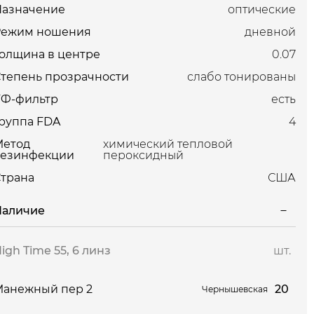
Назначение
оптические
Режим ношения
дневной
олщина в центре
0.07
тепень прозрачности
слабо тонированы
УФ-фильтр
есть
руппа FDA
4
Метод
химический тепловой
дезинфекции
пероксидный
трана
США
Наличие
igh Time 55, 6 линз
шт.
20
Манежный пер 2
Чернышевская