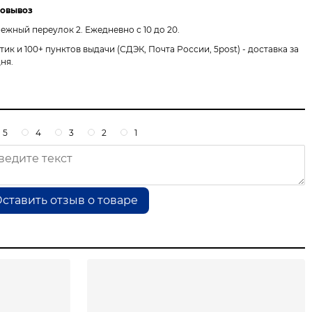
овывоз
ежный переулок 2.
Ежедневно с 10 до 20.
птик и 100+ пунктов выдачи
(СДЭК, Почта России, 5post) - доставка за
дня.
5
4
3
2
1
ставить отзыв о товаре