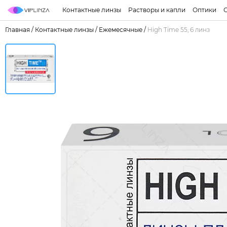
Контактные линзы
Растворы и капли
Оптики
Главная
/
Контактные линзы
/
Ежемесячные
/
High Time 55, 6 линз