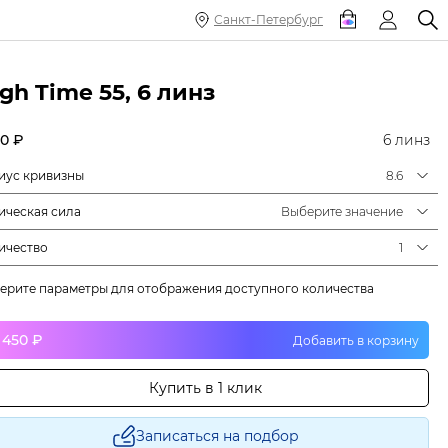
Санкт-Петербург
gh Time 55, 6 линз
50 ₽
6 линз
иус кривизны
8.6
ическая сила
Выберите значение
ичество
1
ерите параметры для отображения доступного количества
1 450 ₽
Добавить в корзину
Купить в 1 клик
Записаться на подбор