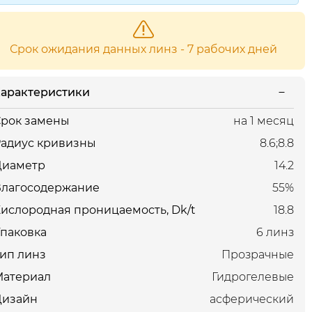
Срок ожидания данных линз - 7 рабочих дней
арактеристики
рок замены
на 1 месяц
адиус кривизны
8.6;8.8
Диаметр
14.2
Влагосодержание
55%
ислородная проницаемость, Dk/t
18.8
паковка
6 линз
ип линз
Прозрачные
Материал
Гидрогелевые
Дизайн
асферический