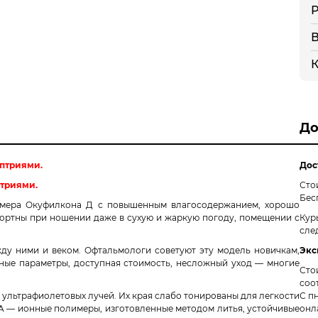
Р
В
К
До
оптриями.
Дос
птриями.
Сто
Бес
лимера Окуфилкона Д с повышенным влагосодержанием, хорошо
фортны при ношении даже в сухую и жаркую погоду, помещении с
Кур
сле
жду ними и веком. Офтальмологи советуют эту модель новичкам,
Экс
ные параметры, доступная стоимость, несложный уход — многие
Сто
соо
ультрафиолетовых лучей. Их края слабо тонированы для легкости
С пн
DA — ионные полимеры, изготовленные методом литья, устойчивые
онл