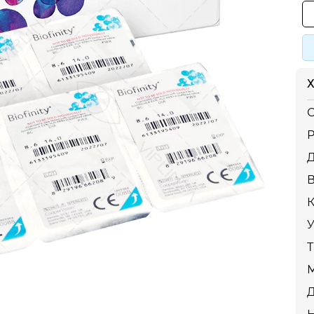
Х
С
Р
К
У
Т