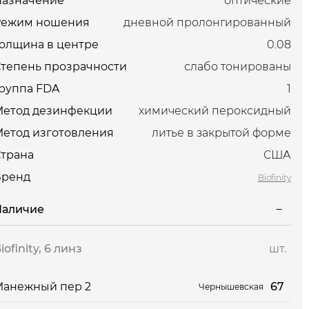
Назначение
оптические
Режим ношения
дневной пролонгированный
олщина в центре
0.08
тепень прозрачности
слабо тонированы
руппа FDA
1
Метод дезинфекции
химический пероксидный
етод изготовления
литье в закрытой форме
трана
США
Бренд
Biofinity
Наличие
iofinity, 6 линз
шт.
67
Манежный пер 2
Чернышевская