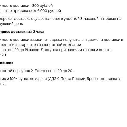
имость доставки - 300 рублей.
платно при заказе от 6 000 рублей.
ьерская доставка осуществляется в удобный 3-часовой интервал на
дующий день.
пресс доставка за 2 часа
имость доставки зависит от адреса получателя и времени доставки в
тветствии с тарифом транспортной компании.
 по вс, с 10 до 19 часов. Доступна при наличии товара и оплате
айн.
овывоз
ежный переулок 2.
Ежедневно с 10 до 20.
птик и 100+ пунктов выдачи
(СДЭК, Почта России, 5post) - доставка за
дня.