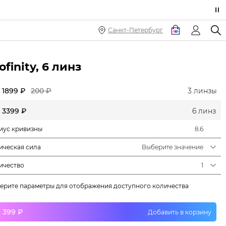
Санкт-Петербург
ofinity, 6 линз
1899 ₽
200 ₽
3 линзы
3399 ₽
6 линз
иус кривизны
8.6
ическая сила
Выберите значение
ичество
1
ерите параметры для отображения доступного количества
3 399 ₽
Добавить в корзину