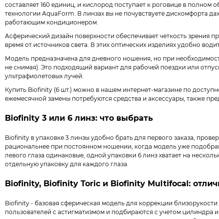
составляет 160 единиц, и кислород поступает к роговице в полном
технологии AquaForm. В линзах вы не почувствуете дискомфорта даж
работающим кондиционером.
Асферический дизайн поверхности обеспечивает четкость зрения пр
время от источников света. В этих оптических изделиях удобно води
Модель предназначена для дневного ношения, но при необходимост
не снимая). Это подходящий вариант для рабочей поездки или отпу
ультрафиолетовых лучей.
Купить Biofinity (6 шт.) можно в нашем интернет-магазине по доступ
ежемесячной замены потребуются средства и аксессуары, также пре
Biofinity 3 или 6 линз: что выбрать
Biofinity в упаковке 3 линзы удобно брать для первого заказа, пров
рациональнее при постоянном ношении, когда модель уже подобран
левого глаза одинаковые, одной упаковки 6 линз хватает на нескол
отдельную упаковку для каждого глаза.
Biofinity, Biofinity Toric и Biofinity Multifocal: отли
Biofinity - базовая сферическая модель для коррекции близорукости 
пользователей с астигматизмом и подбираются с учетом цилиндра и о