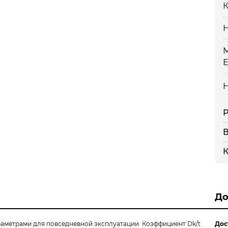
К
Н
М
Е
Н
Р
В
К
До
араметрами для повседневной эксплуатации. Коэффициент Dk/t
Дос