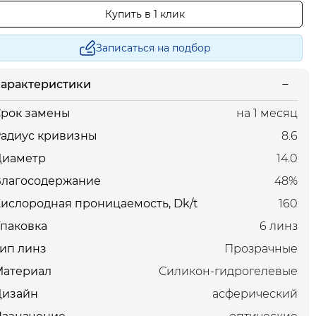
Купить в 1 клик
Записаться на подбор
арактеристики
рок замены
на 1 месяц
адиус кривизны
8.6
Диаметр
14.0
Влагосодержание
48%
ислородная проницаемость, Dk/t
160
паковка
6 линз
ип линз
Прозрачные
Материал
Силикон-гидрогелевые
Дизайн
асферический