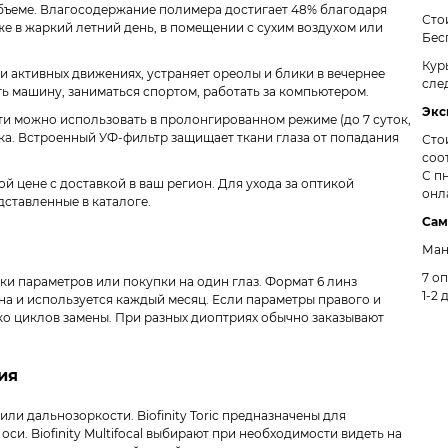
 объеме. Влагосодержание полимера достигает 48% благодаря
Сто
е в жаркий летний день, в помещении с сухим воздухом или
Бес
Кур
и активных движениях, устраняет ореолы и блики в вечернее
сле
ть машину, заниматься спортом, работать за компьютером.
Экс
и можно использовать в пролонгированном режиме (до 7 суток,
ска. Встроенный УФ-фильтр защищает ткани глаза от попадания
Сто
соо
С пн
ной цене с доставкой в ваш регион. Для ухода за оптикой
онл
дставленные в каталоге.
Сам
Ман
7 о
ерки параметров или покупки на один глаз. Формат 6 линз
1-2 
а и используется каждый месяц. Если параметры правого и
ько циклов замены. При разных диоптриях обычно заказывают
чия
или дальнозоркости. Biofinity Toric предназначены для
си. Biofinity Multifocal выбирают при необходимости видеть на