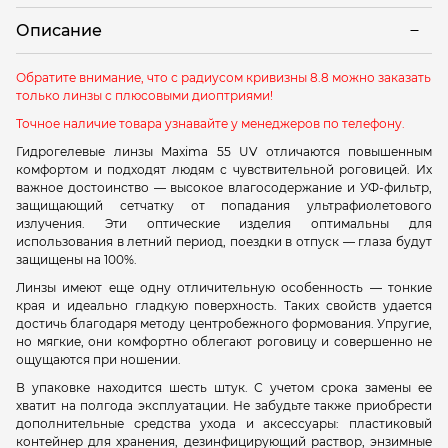
Описание
Обратите внимание, что с радиусом кривизны 8.8 можно заказать
только линзы с плюсовыми диоптриями!
Точное наличие товара узнавайте у менеджеров по телефону.
Гидрогелевые линзы Maxima 55 UV отличаются повышенным
комфортом и подходят людям с чувствительной роговицей. Их
важное достоинство — высокое влагосодержание и УФ-фильтр,
защищающий сетчатку от попадания ультрафиолетового
излучения. Эти оптические изделия оптимальны для
использования в летний период, поездки в отпуск — глаза будут
защищены на 100%.
Линзы имеют еще одну отличительную особенность — тонкие
края и идеально гладкую поверхность. Таких свойств удается
достичь благодаря методу центробежного формования. Упругие,
но мягкие, они комфортно облегают роговицу и совершенно не
ощущаются при ношении.
В упаковке находится шесть штук. С учетом срока замены ее
хватит на полгода эксплуатации. Не забудьте также приобрести
дополнительные средства ухода и аксессуары: пластиковый
контейнер для хранения, дезинфицирующий раствор, энзимные