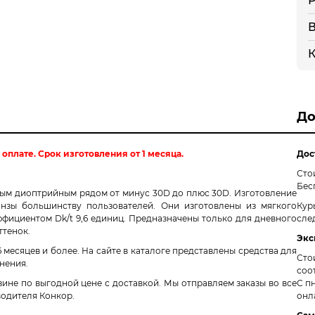
Р
В
К
До
плате. Срок изготовления от 1 месяца.
Дос
Сто
Бес
ым диоптрийным рядом от минус 30D до плюс 30D. Изготовление
нзы большинству пользователей. Они изготовлены из мягкого
Кур
фициентом Dk/t 9,6 единиц. Предназначены только для дневного
сле
ттенок.
Экс
месяцев и более. На сайте в каталоге представлены средства для
Сто
нения.
соо
азине по выгодной цене с доставкой. Мы отправляем заказы во все
С пн
водителя Конкор.
онл