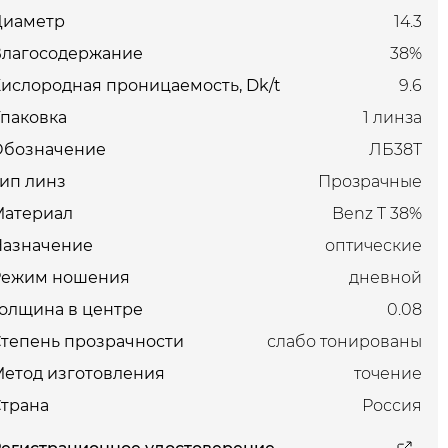
Диаметр
14.3
Влагосодержание
38%
ислородная проницаемость, Dk/t
9.6
паковка
1 линза
Обозначение
ЛБ38Т
ип линз
Прозрачные
Материал
Benz T 38%
Назначение
оптические
Режим ношения
дневной
олщина в центре
0.08
тепень прозрачности
слабо тонированы
етод изготовления
точение
трана
Россия