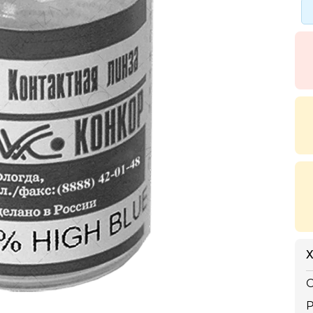
Х
С
Р