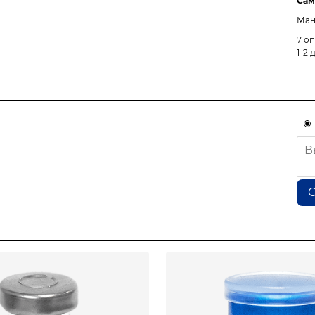
Сам
Ман
7 о
1-2 
О