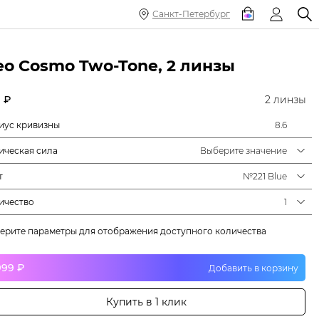
Санкт-Петербург
eo Cosmo Two-Tone, 2 линзы
 ₽
2 линзы
иус кривизны
8.6
ическая сила
Выберите значение
т
№221 Blue
ичество
1
ерите параметры для отображения доступного количества
999 ₽
Добавить в корзину
Купить в 1 клик