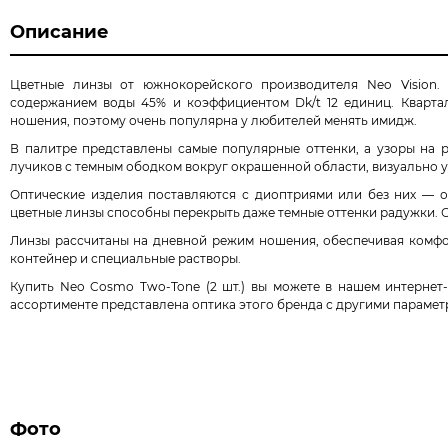
Описание
Цветные линзы от южнокорейского производителя Neo Vision.
содержанием воды 45% и коэффициентом Dk/t 12 единиц. Квартал
ношения, поэтому очень популярна у любителей менять имидж.
В палитре представлены самые популярные оттенки, а узоры на р
лучиков с темным ободком вокруг окрашенной области, визуально 
Оптические изделия поставляются с диоптриями или без них — о
цветные линзы способны перекрыть даже темные оттенки радужки. Он
Линзы рассчитаны на дневной режим ношения, обеспечивая комфор
контейнер и специальные растворы.
Купить Neo Cosmo Two-Tone (2 шт.) вы можете в нашем интернет
ассортименте представлена оптика этого бренда с другими парамет
Фото