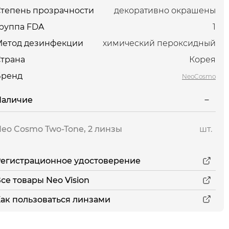
тепень прозрачности
декоративно окрашены
руппа FDA
1
Метод дезинфекции
химический пероксидный
трана
Корея
Бренд
NeoCosmo
Наличие
eo Cosmo Two-Tone, 2 линзы
шт.
егистрационное удостоверение
се товары Neo Vision
ак пользоваться линзами