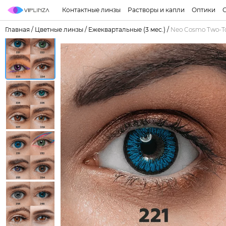
Контактные линзы
Растворы и капли
Оптики
Главная
/
Цветные линзы
/
Ежеквартальные (3 мес.)
/
Neo Cosmo Two-To