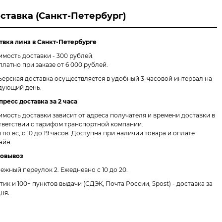
ставка (Санкт-Петербург)
твка линз в Санкт-Петербурге
имость доставки - 300 рублей.
платно при заказе от 6 000 рублей.
ьерская доставка осуществляется в удобный 3-часовой интервал на
дующий день.
пресс доставка за 2 часа
имость доставки зависит от адреса получателя и времени доставки в
тветствии с тарифом транспортной компании.
 по вс, с 10 до 19 часов. Доступна при наличии товара и оплате
айн.
овывоз
ежный переулок 2.
Ежедневно с 10 до 20.
птик и 100+ пунктов выдачи
(СДЭК, Почта России, 5post) - доставка за
дня.