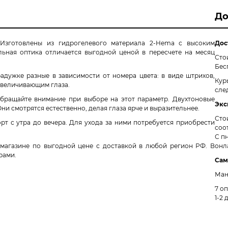
До
 Изготовлены из гидрогелевого материала 2-Hema с высоким
Дос
ьная оптика отличается выгодной ценой в пересчете на месяц
Сто
Бес
адужке разные в зависимости от номера цвета: в виде штрихов,
Кур
увеличивающим глаза.
сле
бращайте внимание при выборе на этот параметр. Двухтоновые
Экс
и смотрятся естественно, делая глаза ярче и выразительнее.
Сто
т с утра до вечера. Для ухода за ними потребуется приобрести
соо
С пн
-магазине по выгодной цене с доставкой в любой регион РФ. В
онл
рами.
Сам
Ман
7 о
1-2 