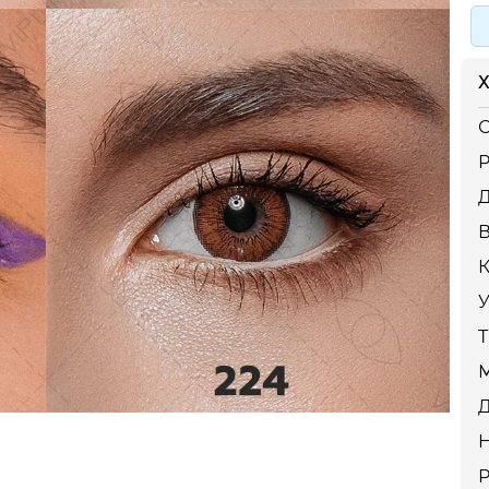
Х
С
Р
К
У
Т