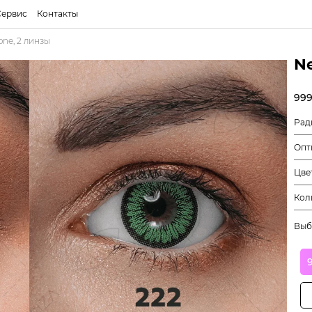
Сервис
Контакты
ne, 2 линзы
N
999
Рад
Опт
Цве
Кол
Выб