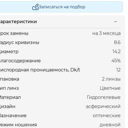
Записаться на подбор
арактеристики
рок замены
на 3 месяца
адиус кривизны
8.6
Диаметр
14.2
Влагосодержание
45%
ислородная проницаемость, Dk/t
12
паковка
2 линзы
ип линз
Цветные
Материал
Гидрогелевые
Дизайн
асферический
Назначение
оптические
Режим ношения
дневной