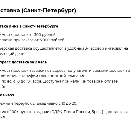
ставка (Санкт-Петербург)
твка линз в Санкт-Петербурге
имость доставки - 300 рублей.
платно при заказе от 6 000 рублей.
ьерская доставка осуществляется в удобный 3-часовой интервал на
дующий день.
пресс доставка за 2 часа
имость доставки зависит от адреса получателя и времени доставки в
тветствии с тарифом транспортной компании.
 по вс, с 10 до 19 часов. Доступна при наличии товара и оплате
айн.
овывоз
ежный переулок 2.
Ежедневно с 10 до 20.
птик и 100+ пунктов выдачи
(СДЭК, Почта России, 5post) - доставка за
дня.