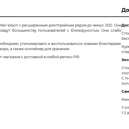
До
 Neo Vision с расширенным диоптрийным рядом до минус 20D. Они
Дос
ойдут большинству пользователей с близорукостью. Они слабо
Сто
Бес
еобходимо утилизировать и воспользоваться новыми блистерами.
Кур
оры, а также контейнер для хранения.
сле
ет-магазине с доставкой в любой регион РФ.
Экс
Сто
соо
С пн
онл
Сам
Ман
7 о
1-2 