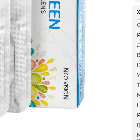
Х
С
Р
К
У
Т
Г