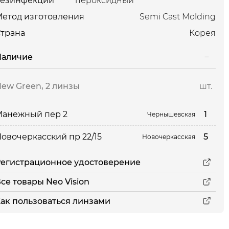
дезинфекции
пероксидный
етод изготовления
Semi Cast Molding
трана
Корея
Наличие
ew Green, 2 линзы
шт.
1
Манежный пер 2
Чернышевская
5
овочеркасский пр 22/15
Новочеркасская
егистрационное удостоверение
се товары Neo Vision
ак пользоваться линзами