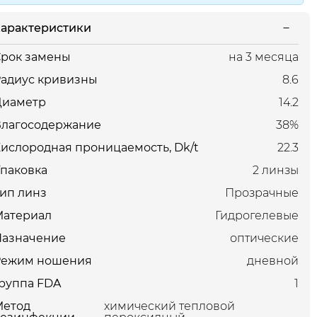
арактеристики
рок замены
на 3 месяца
адиус кривизны
8.6
Диаметр
14.2
Влагосодержание
38%
ислородная проницаемость, Dk/t
22.3
паковка
2 линзы
ип линз
Прозрачные
Материал
Гидрогелевые
Назначение
оптические
Режим ношения
дневной
руппа FDA
1
Метод
химический тепловой