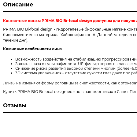
Описание
Контактные линзы PRIMA ВIO Bi-focal design доступны для покупки
PRIMA ВIO Bi-focal design - г
идрогелевые бифокальные мягкие конта
биосовместимого материала Хайоксифилкон А. Данный материал сос
течение дня).
Ключевые особенности линз
Возможность воздействия на стабилизацию прогрессировани
Защита глаза от ультрафиолета. UF-фильтр первого класса с 
Снижение риска развития высокой степени миопии (более -6,0 
3D система увлажнения – отсутствие сухости глаз даже при р
Линзы не изменяют форму роговицы за счет жёсткости, как ортокер
Купить PRIMA ВIO Bi-focal design можно в наших оптиках в Санкт-Пе
Отзывы