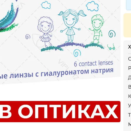
Х
С
Р
К
У
Т