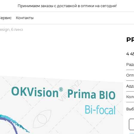
Принимаем заказы с доставкой в оптики на сегодня!
Сервис
Контакты
esign, 6 линз
PR
4 4
Рад
Опт
Адд
Кол
Выб