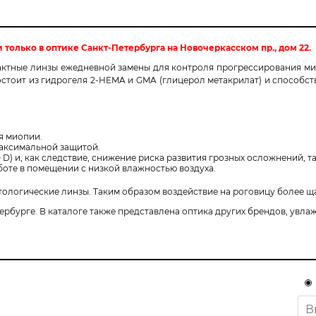
 только в оптике Санкт-Петербурга на Новочеркасском пр., дом 22.
ктные линзы ежедневной замены для контроля прогрессирования ми
тоит из гидрогеля 2-HEMA и GMA (глицерол метакрилат) и способству
я миопии.
максимальной защитой.
D) и, как следствие, снижение риска развития грозных осложнений, та
аботе в помещении с низкой влажностью воздуха.
атологические линзы. Таким образом воздействие на роговицу более щ
тербурге. В каталоге также представлена оптика других брендов, увл