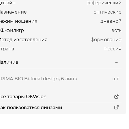
Дизайн
асферический
Назначение
оптические
Режим ношения
дневной
УФ-фильтр
есть
етод изготовления
формование
трана
Россия
Наличие
RIMA ВIO Bi-focal design, 6 линз
шт.
се товары OKVision
ак пользоваться линзами