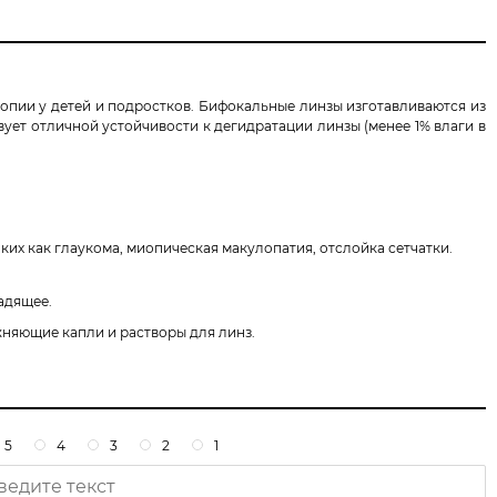
опии у детей и подростков. Бифокальные линзы
изготавливаются из
ет отличной устойчивости к дегидратации линзы (менее 1% влаги в
ких как глаукома, миопическая макулопатия, отслойка сетчатки.
адящее.
ажняющие капли и растворы для линз.
5
4
3
2
1