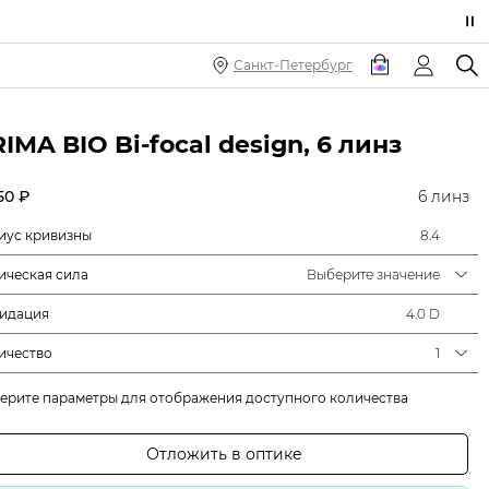
Санкт-Петербург
IMA ВIO Bi-focal design, 6 линз
50 ₽
6 линз
иус кривизны
8.4
ическая сила
Выберите значение
идация
4.0 D
ичество
1
ерите параметры для отображения доступного количества
Отложить в оптике