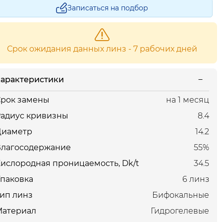
Записаться на подбор
Срок ожидания данных линз - 7 рабочих дней
арактеристики
рок замены
на 1 месяц
адиус кривизны
8.4
Диаметр
14.2
Влагосодержание
55%
ислородная проницаемость, Dk/t
34.5
паковка
6 линз
ип линз
Бифокальные
Материал
Гидрогелевые