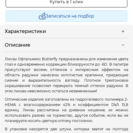
Купить в 1 клик
Записаться на подбор
Характеристики
Описание
Линзы Офтальмикс Butterfly предназначены для изменения цвета
глаз и одновременно коррекции близорукости до -6D. В палитре
присутствуют восемь оттенков с интересным эффектом: на
область радужки нанесены золотистые крапинки, придающие
сияние и выразительность взгляду. Плотное трехтоновое
окрашивание позволяет перекрыть темный оттенок радужки. В
этих линзах невозможно остаться незамеченным!
Оптические изделия изготовлены из гидрогелевого полимера 2-
HEMA с влагосодержанием 42% и коэффициентом Dk/t 15,8
единиц. Линзы рассчитаны на дневное ношение, их можно
использовать разово на торжество, другое событие, если вы не
планируете носить цветную оптику постоянно.
В упаковке находятся две штуки, которых хватит на полгода