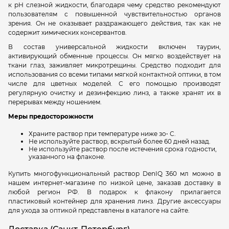
к рН слезной жидкости, благодаря чему средство рекомендуют
пользователям с повышенной чувствительностью органов
зрения. Он не оказывает раздражающего действия, так как не
содержит химических консервантов.
В состав универсальной жидкости включен таурин,
активирующий обменные процессы. Он мягко воздействует на
ткани глаз, заживляет микротрещины. Средство подходит для
использования со всеми типами мягкой контактной оптики, в том
числе для цветных моделей. С его помощью производят
регулярную очистку и дезинфекцию линз, а также хранят их в
перерывах между ношением.
Меры предосторожности
Храните раствор при температуре ниже зо• С.
Не используйте раствор, вскрытый более 60 дней назад.
Не используйте раствор после истечения срока годности,
указанного на флаконе.
Купить многофункциональный раствор DenIQ 360 мл можно в
нашем интернет-магазине по низкой цене, заказав доставку в
любой регион РФ. В подарок к флакону прилагается
пластиковый контейнер для хранения линз. Другие аксессуары
для ухода за оптикой представлены в каталоге на сайте.