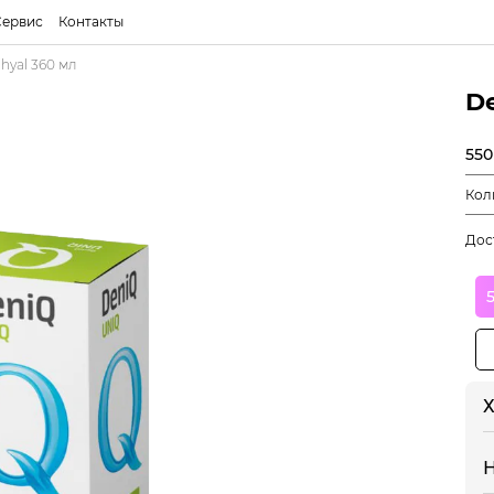
Сервис
Контакты
hyal 360 мл
De
550
Кол
Дос
Х