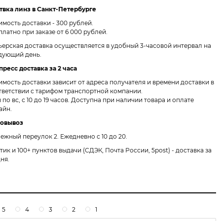
твка линз в Санкт-Петербурге
имость доставки - 300 рублей.
платно при заказе от 6 000 рублей.
ьерская доставка осуществляется в удобный 3-часовой интервал на
дующий день.
пресс доставка за 2 часа
имость доставки зависит от адреса получателя и времени доставки в
тветствии с тарифом транспортной компании.
 по вс, с 10 до 19 часов. Доступна при наличии товара и оплате
айн.
овывоз
ежный переулок 2.
Ежедневно с 10 до 20.
птик и 100+ пунктов выдачи
(СДЭК, Почта России, 5post) - доставка за
дня.
5
4
3
2
1