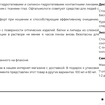
 гидрогелевыми и силикон-гидрогелевыми контактными линзами.
Дос
им с тканями глаз. Офтальмологи советуют средство для людей с
Сто
Бес
мфорт при ношении и способствующие эффективному очищению.
Кур
сле
 с поверхности оптических изделий: белки и липиды из слезной
Экс
кции в растворе не менее 4 часов линзы вновь безопасны для
Сто
соо
С пн
онл
Сам
занного на флаконе.
Ман
а в нашем интернет-магазине с доставкой. В подарок к упаковке
7 о
енте представлен этот товар в других вариантах: 100 мл и 60 мл.
1-2 