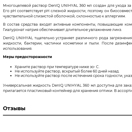
Многоцелевой раствор DenIQ UNIHYAL 360 мл создан для ухода за
Его pH соответствует pH слезной жидкости, поэтому он биосовмест
чувствительной слизистой оболочкой, склонностью к аллергиям.
В состав средства входят активные компоненты, повышающие ко
Гиалуронат натрия обеспечивает длительное увлажнение линз.
DenIQ UNIHYAL тщательно устраняет различного рода загрязнения
жидкости, бактерии, частички косметики и пыли. После дезинфе
использования.
Меры предосторожности
Храните раствор при температуре ниже зо• С.
Не используйте раствор, вскрытый более 60 дней назад.
Не используйте раствор после истечения срока годности, ука
Универсальная жидкость DenIQ UNIHYAL 360 мл доступна для заказ
прилагается пластиковый контейнер для хранения оптики. В ассортим
Отзывы