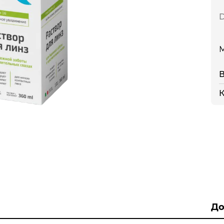
D
В
К
До