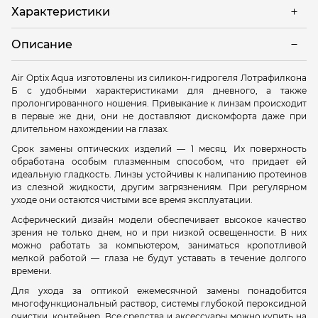
Характеристики
Описание
Air Optix Aqua изготовлены из силикон-гидрогеля Лотрафилкона
Б с удобными характеристиками для дневного, а также
пролонгированного ношения. Привыкание к линзам происходит
в первые же дни, они не доставляют дискомфорта даже при
длительном нахождении на глазах.
Срок замены оптических изделий — 1 месяц. Их поверхность
обработана особым плазменным способом, что придает ей
идеальную гладкость. Линзы устойчивы к налипанию протеинов
из слезной жидкости, другим загрязнениям. При регулярном
уходе они остаются чистыми все время эксплуатации.
Асферический дизайн модели обеспечивает высокое качество
зрения не только днем, но и при низкой освещенности. В них
можно работать за компьютером, заниматься кропотливой
мелкой работой — глаза не будут уставать в течение долгого
времени.
Для ухода за оптикой ежемесячной замены понадобится
многофункциональный раствор, системы глубокой пероксидной
очистки, контейнер. Все средства и аксессуары можно купить на