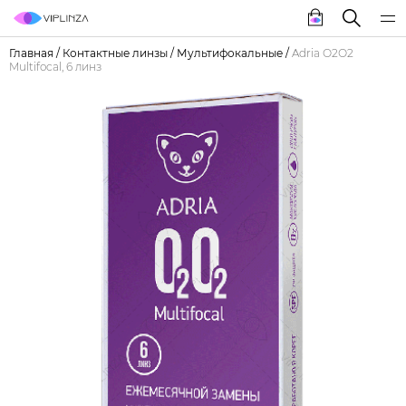
Главная
/
Контактные линзы
/
Мультифокальные
/
Adria О2О2
Multifocal, 6 линз