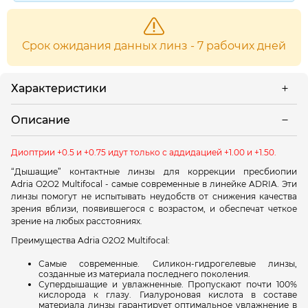
Срок ожидания данных линз - 7 рабочих дней
Характеристики
Описание
Диоптрии +0.5 и +0.75 идут только с аддидацией
+1.00 и
+1.50.
“Дышащие” контактные линзы для коррекции пресбиопии
Adria
O2O2 Multifocal - самые современные в линейке ADRIA. Эти
линзы помогут не испытывать неудобств от снижения качества
зрения вблизи, появившегося с возрастом, и обеспечат четкое
зрение на любых расстояниях.
Преимущества Adria O2O2 Multifocal:
Самые современные. Силикон-гидрогелевые линзы,
созданные из материала последнего поколения.
Супердышащие и увлажненные. Пропускают почти 100%
кислорода к глазу. Гиалуроновая кислота в составе
материала линзы гарантирует оптимальное увлажнение в