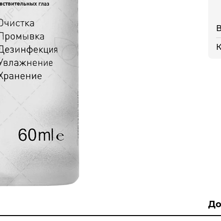
В
К
До