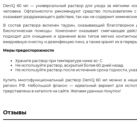
DenIQ 60 мл — универсальный раствор для ухода за мягкими ко
человека. Офтальмологи рекомендуют средство пользователям с
оказывает раздражающего действия, так как не содержит химических
В состав раствора включен таурин, оказывающий благотворное д
биологическая помощь». Компонент оказывает смягчающее дейст
подходит для очищения и хранения всех типов мягких контактны
ежедневную очистку и дезинфекцию линз, а также хранят их в пере
Меры предосторожности
Храните раствор при температуре ниже зо• С.
Не используйте раствор, вскрытый более 60 дней назад.
Не используйте раствор после истечения срока годности, ука
Купить многофункциональный раствор DenIQ 60 мл можно в нашем
регион РФ. Небольшой флакон — идеальный вариант для использ
представлены в каталоге на сайте. Желаем удачных покупок!
Отзывы