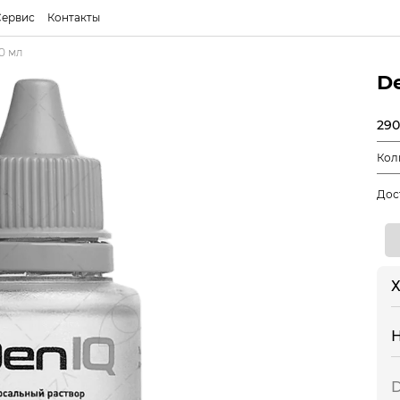
Сервис
Контакты
0 мл
D
290
Кол
Дос
Х
D