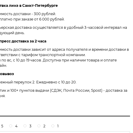
твка линз в Санкт-Петербурге
имость доставки - 300 рублей.
платно при заказе от 6 000 рублей.
ьерская доставка осуществляется в удобный 3-часовой интервал на
дующий день.
пресс доставка за 2 часа
имость доставки зависит от адреса получателя и времени доставки в
тветствии с тарифом транспортной компании.
 по вс, с 10 до 19 часов. Доступна при наличии товара и оплате
айн.
овывоз
ежный переулок 2.
Ежедневно с 10 до 20.
птик и 100+ пунктов выдачи
(СДЭК, Почта России, 5post) - доставка за
дня.
5
4
3
2
1