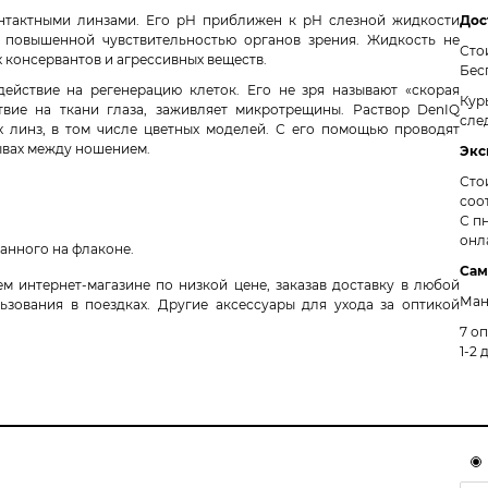
нтактными линзами. Его рН приближен к рН слезной жидкости
Дос
 повышенной чувствительностью органов зрения. Жидкость не
Сто
 консервантов и агрессивных веществ.
Бес
ействие на регенерацию клеток. Его не зря называют «скорая
Кур
вие на ткани глаза, заживляет микротрещины. Раствор DenIQ
сле
х линз, в том числе цветных моделей. С его помощью проводят
рывах между ношением.
Экс
Сто
соо
С пн
онл
занного на флаконе.
Сам
 интернет-магазине по низкой цене, заказав доставку в любой
Ман
ования в поездках. Другие аксессуары для ухода за оптикой
7 о
1-2 